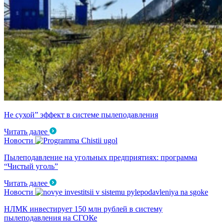
Не сухой” эффект в системе пылеподавления
Читать далее
Новости
Пылеподавление на угольных предприятиях: программа
“Чистый уголь”
Читать далее
Новости
НЛМК инвестирует 150 млн рублей в систему
пылеподавления на СГОКе