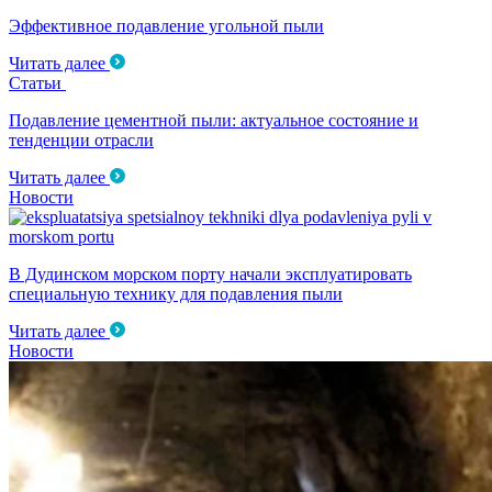
Эффективное подавление угольной пыли
Читать далее
Статьи
Подавление цементной пыли: актуальное состояние и
тенденции отрасли
Читать далее
Новости
В Дудинском морском порту начали эксплуатировать
специальную технику для подавления пыли
Читать далее
Новости