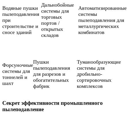
Дальнобойные
Водяные пушки
Автоматизированные
системы для
пылеподавления
системы
торговых
при
пылеподавления для
портов /
строительстве и
металлургических
открытых
сносе зданий
комбинатов
складов
Пушки
Туманообразующие
Форсуночные
пылеподавления
системы для
системы для
для разрезов и
дробильно-
тоннелей и
обогатительных
сортировочных
шахт
фабрик
комплексов
Секрет эффективности промышленного
пылеподавление