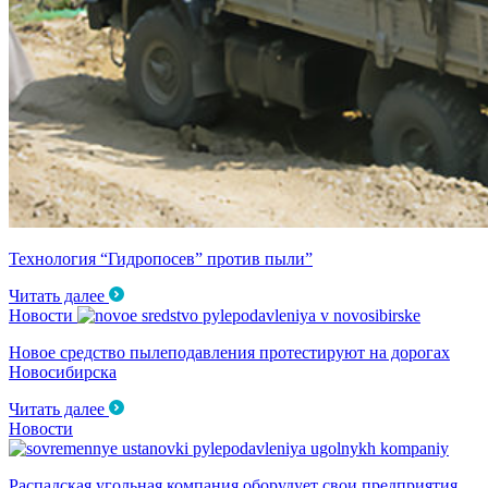
Технология “Гидропосев” против пыли”
Читать далее
Новости
Новое средство пылеподавления протестируют на дорогах
Новосибирска
Читать далее
Новости
Распадская угольная компания оборудует свои предприятия