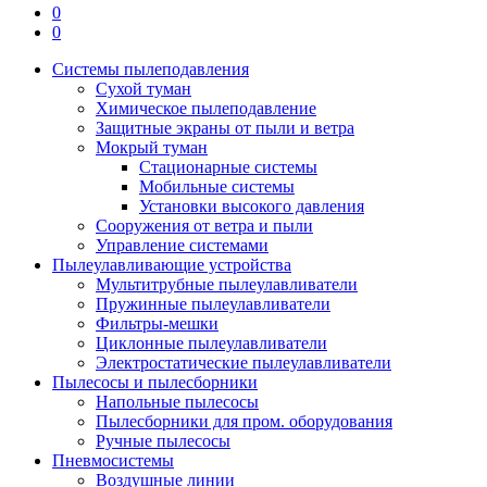
0
0
Системы пылеподавления
Сухой туман
Химическое пылеподавление
Защитные экраны от пыли и ветра
Мокрый туман
Стационарные системы
Мобильные системы
Установки высокого давления
Сооружения от ветра и пыли
Управление системами
Пылеулавливающие устройства
Мультитрубные пылеулавливатели
Пружинные пылеулавливатели
Фильтры-мешки
Циклонные пылеулавливатели
Электростатические пылеулавливатели
Пылесосы и пылесборники
Напольные пылесосы
Пылесборники для пром. оборудования
Ручные пылесосы
Пневмосистемы
Воздушные линии