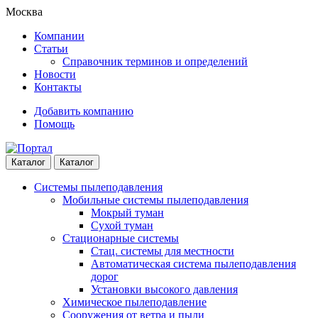
Skip
Skip
Москва
to
to
Компании
navigation
content
Статьи
Справочник терминов и определений
Новости
Контакты
Добавить компанию
Помощь
Каталог
Каталог
Системы пылеподавления
Мобильные системы пылеподавления
Мокрый туман
Сухой туман
Стационарные системы
Стац. системы для местности
Автоматическая система пылеподавления
дорог
Установки высокого давления
Химическое пылеподавление
Сооружения от ветра и пыли