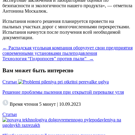
экспертные заключения и лабораторные оценки по
безопасности и экологичности нашего продукта», — отметила
Антонина Москалюк.
Испытания нового решения планируется провести на
пыльных участках дорог с многочисленными перекрестками.
Испытания начнутся после получения всей необходимой
документации.
Навигация
←
Распадская угольная компания оборудует свои предприятия
современными установками пылеподавления
по
Технология “Гидропосев” против пыли”
→
записям
Вам может быть интересно
Статьи
Решение проблемы пыления при открытой перевалке угля
Время чтения 5 минут | 10.09.2023
Статьи