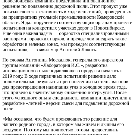
новосибирская компания представила инновационное
решение по подавлению дорожной пыли. Этот продукт уже
показал свою эффективность в ходе испытаний, проведенных
на предприятиях угольной промышленности Кемеровской
области. Я дал поручение соответствующим органам провести
испытания на конкретных участках дорог в Новосибирске.
Еще одна важная задача — обработка специализированными
растворами городских парков, и прежде чем внедрять такие
обработки в зеленых зонах, мы проведем соответствующие
испытания», — заявил мэр Анатолий Локоть.
По словам Антонины Москалюк, генерального директора
группы компаний «Лаборатория И.С.», разработка
инновационного пылеподавляющего продукта началась в
2019 году. В ходе первичных испытаний решение дало
положительные результаты при нанесении на стены вагонов
для предотвращения налипания угля в холодное время года,
что привело к значительному снижению потерь угля. После
этого успешного опыта специалисты компании приступили к
разработке «летней» версии смеси для подавления дорожной
пыли.
«Мы осознаем, что будем производить это решение для
нашего родного города, в котором мы живем и дышим его
воздухом. Поэтому мы полностью готовы предоставить