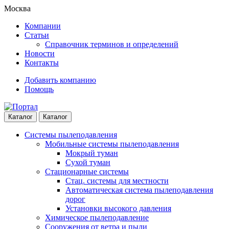
Skip
Skip
Москва
to
to
Компании
navigation
content
Статьи
Справочник терминов и определений
Новости
Контакты
Добавить компанию
Помощь
Каталог
Каталог
Системы пылеподавления
Мобильные системы пылеподавления
Мокрый туман
Сухой туман
Стационарные системы
Стац. системы для местности
Автоматическая система пылеподавления
дорог
Установки высокого давления
Химическое пылеподавление
Сооружения от ветра и пыли