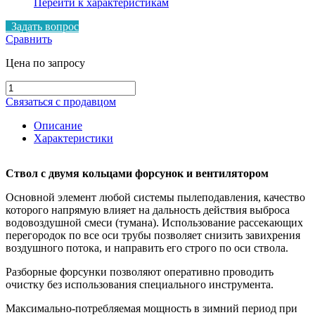
Перейти к характеристикам
Задать вопрос
Сравнить
Цена по запросу
Количество
товара
Связаться с продавцом
Стационарные
системы
Описание
пылеподавления
Характеристики
SD-
100
Ствол с двумя кольцами форсунок и вентилятором
Основной элемент любой системы пылеподавления, качество
которого напрямую влияет на дальность действия выброса
водовоздушной смеси (тумана). Использование рассекающих
перегородок по все оси трубы позволяет снизить завихрения
воздушного потока, и направить его строго по оси ствола.
Разборные форсунки позволяют оперативно проводить
очистку без использования специального инструмента.
Максимально-потребляемая мощность в зимний период при