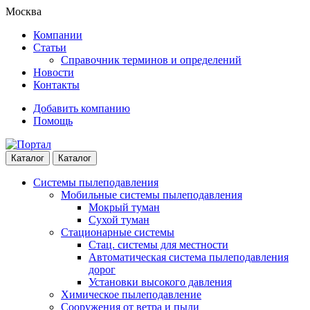
Skip
Skip
Москва
to
to
Компании
navigation
content
Статьи
Справочник терминов и определений
Новости
Контакты
Добавить компанию
Помощь
Каталог
Каталог
Системы пылеподавления
Мобильные системы пылеподавления
Мокрый туман
Сухой туман
Стационарные системы
Стац. системы для местности
Автоматическая система пылеподавления
дорог
Установки высокого давления
Химическое пылеподавление
Сооружения от ветра и пыли