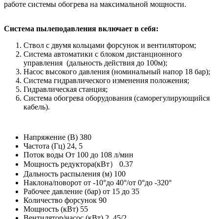
работе системы обогрева на максимальной мощности.
Система пылеподавления включает в себя:
Ствол с двумя кольцами форсунок и вентилятором;
Система автоматики с блоком дистанционного
управления (дальность действия до 100м);
Насос высокого давления (номинальный напор 18 бар);
Система гидравлического изменения положения;
Гидравлическая станция;
Система обогрева оборудования (саморегулирующийся
кабель).
Напряжение (В)
380
Частота (Гц)
24, 5
Поток воды
От 100 до 108 л/мин
Мощность редуктора(кВт）
0.37
Дальность распыления (м)
100
Наклона/поворот
от -10°до 40°/от 0°до -320°
Рабочее давление (бар)
от 15 до 35
Количество форсунок
90
Мощность (кВт)
55
Вентилятор/насос (кВт)
2, 45/2