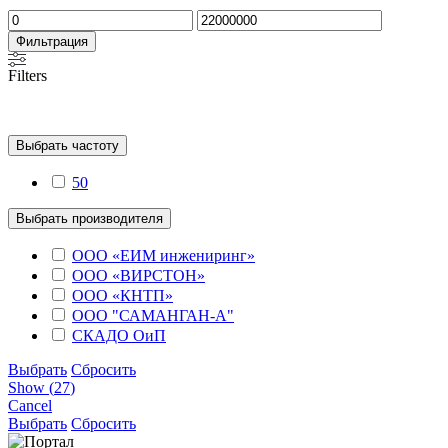
Минимальная
Максимальная
цена
цена
Фильтрация
Filters
Выбрать частоту
50
Выбрать производителя
ООО «ЕИМ инжениринг»
ООО «ВИРСТОН»
ООО «КНТП»
OOO "САМАНГАН-А"
СКАДО ОиП
Выбрать
Сбросить
Show
(
27
)
Cancel
Выбрать
Сбросить