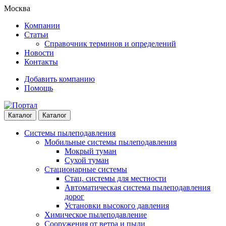
Skip
Skip
Москва
to
to
Компании
navigation
content
Статьи
Справочник терминов и определений
Новости
Контакты
Добавить компанию
Помощь
Каталог
Каталог
Системы пылеподавления
Мобильные системы пылеподавления
Мокрый туман
Сухой туман
Стационарные системы
Стац. системы для местности
Автоматическая система пылеподавления
дорог
Установки высокого давления
Химическое пылеподавление
Сооружения от ветра и пыли