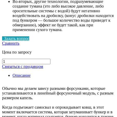
Во-вторых, другие технологии, подразумевающие
создание тумана (это либо высокое давление, либо
оросительные системы с водой) будут негативно
воздействовать на дробилку, (конус дробилки находится
под бункером — большое количество воды приведет к
обмерзанию), эффект не будет такой, как при
применении сухого тумана.
Задать вопрос
Сравнить
Цена по запросу
Количество
товара
Связаться с продавцом
УДС
приемный
Описание
бункер
Обычно мы делаем завесу разными форсунками, которые
устанавливаются в линейный форсуночный модуль, с разным
размером капель.
Когда подъезжает самосвал и опрокидывает ковш, в этот
момент включается система, которая затуманивает бункер и в
момент, когда материал ссыпается, бункер находится в тумане