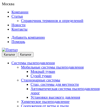
Skip
Skip
Москва
to
to
Компании
navigation
content
Статьи
Справочник терминов и определений
Новости
Контакты
Добавить компанию
Помощь
Каталог
Каталог
Системы пылеподавления
Мобильные системы пылеподавления
Мокрый туман
Сухой туман
Стационарные системы
Стац. системы для местности
Автоматическая система пылеподавления
дорог
Установки высокого давления
Химическое пылеподавление
Сооружения от ветра и пыли