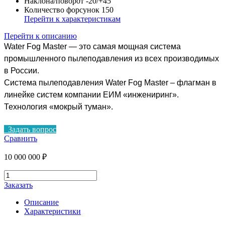
Наклона/поворот
-20/+45°
Количество форсунок
150
Перейти к характеристикам
Перейти к описанию
Water Fog Master — это самая мощная система
промышленного пылеподавления из всех производимых
в России.
Система пылеподавления Water Fog Master – флагман в
линейке систем компании ЕИМ «инжениринг».
Технология «мокрый туман».
Задать вопрос
Сравнить
10 000 000
₽
Количество
товара
Заказать
Стационарная
система
Описание
пылеподавления
Характеристики
Мини