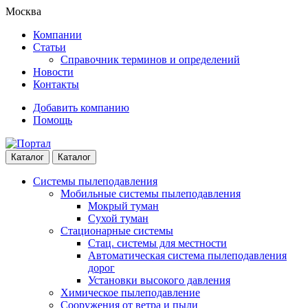
Skip
Skip
Москва
to
to
Компании
navigation
content
Статьи
Справочник терминов и определений
Новости
Контакты
Добавить компанию
Помощь
Каталог
Каталог
Системы пылеподавления
Мобильные системы пылеподавления
Мокрый туман
Сухой туман
Стационарные системы
Стац. системы для местности
Автоматическая система пылеподавления
дорог
Установки высокого давления
Химическое пылеподавление
Сооружения от ветра и пыли