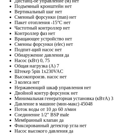
Дистанц-ое управление (м)
нет
Подъемный кронштейн
нет
Вертикальный шаг
нет
Сменный форсунки (man)
нет
Пакет отопления -15°C
нет
Частотный контроллер
нет
Контроллер фаз
нет
Вращающее устройство
нет
Сменны форсунки (elec)
нет
Подпит-щий насос
нет
Обнаружение давления
да
Насос (кВт)
0, 75
Общая нагрузка (A)
7
Штекер 5pin
1x230VAC
Высокопроизв. насос
нет
3 колеса
нет
Нержавеющий шкаф управления
нет
Двойной контур форсунок
нет
Минимальная генераторная установка (кВтА)
3
Давление в машине (мин-макс)
45048
Поток воды
от 10 до 60 л/мин
Соединение
1/2" BSP male
Мембранный клапан
да
Фиксированный детектор угла
нет
Насос высокого давления
да