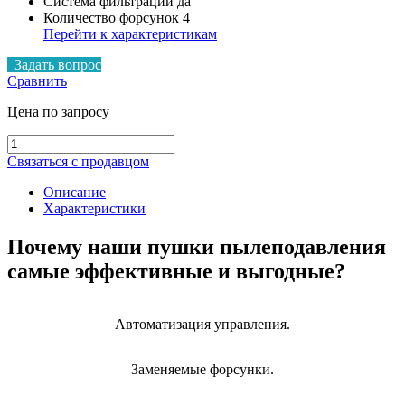
Система фильтрации
да
Количество форсунок
4
Перейти к характеристикам
Задать вопрос
Сравнить
Цена по запросу
Количество
товара
Связаться с продавцом
Мобильная
система
Описание
пылеподавления
Характеристики
SprayStream
15i
Почему наши пушки пылеподавления
Trolley
самые эффективные и выгодные?
Автоматизация управления.
Заменяемые форсунки.