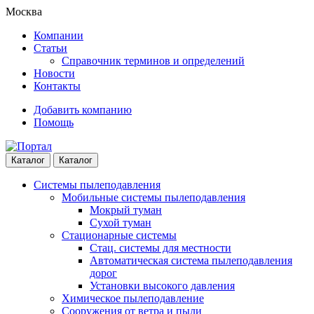
Skip
Skip
Москва
to
to
Компании
navigation
content
Статьи
Справочник терминов и определений
Новости
Контакты
Добавить компанию
Помощь
Каталог
Каталог
Системы пылеподавления
Мобильные системы пылеподавления
Мокрый туман
Сухой туман
Стационарные системы
Стац. системы для местности
Автоматическая система пылеподавления
дорог
Установки высокого давления
Химическое пылеподавление
Сооружения от ветра и пыли